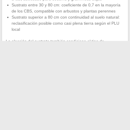
Sustrato entre 30 y 80 cm: coeficiente de 0,7 en la mayoría
de los CBS, compatible con arbustos y plantas perennes
Sustrato superior a 80 cm con continuidad al suelo natural:
reclasificación posible como casi plena tierra según el PLU
local
La elección del sustrato también condiciona el tipo de
vegetación admisible, lo que influye directamente en la
conformidad con el aspecto paisajístico del permiso de
construcción. Un plan de plantación incoherente con el grosor
declarado será señalado por el instructor.
La tendencia normativa empuja hacia exigencias crecientes de
grosor y continuidad hídrica con el suelo.
Anticipar las futuras
revisiones del PLU durante el diseño
evita rehacer costosas
a medio plazo.
←
Consejos e inspiraciones para embellecer sus setos
gracias a la escultura vegetal