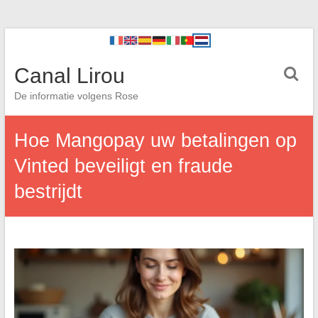
Canal Lirou
De informatie volgens Rose
Hoe Mangopay uw betalingen op
Vinted beveiligt en fraude
bestrijdt