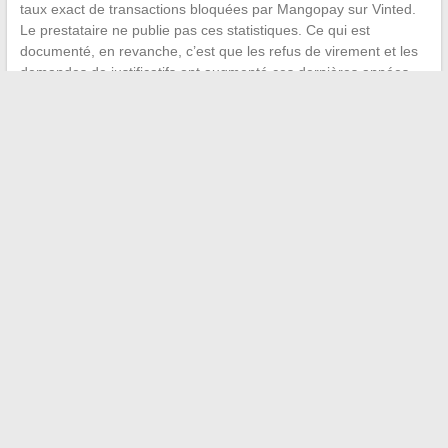
taux exact de transactions bloquées par Mangopay sur Vinted.
Le prestataire ne publie pas ces statistiques. Ce qui est
documenté, en revanche, c’est que les refus de virement et les
demandes de justificatifs ont augmenté ces dernières années,
en cohérence avec le durcissement du cadre européen.
Pour les vendeurs occasionnels, ces contrôles restent
largement transparents. Pour ceux qui vendent régulièrement,
anticiper la conformité de son profil (identité à jour, compte
bancaire au même nom, descriptions précises des articles)
réduit significativement le risque de blocage. Le système
Mangopay ne vise pas à ralentir les ventes, mais à filtrer les flux
qui s’écartent d’un usage normal de la plateforme.
←
Syndrome du bébé glouton : comment l’identifier et
accompagner son alimentation
Les accessoires incontournables pour sublimer votre style
cette saison
→