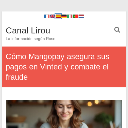
Canal Lirou
La información según Rose
Cómo Mangopay asegura sus
pagos en Vinted y combate el
fraude