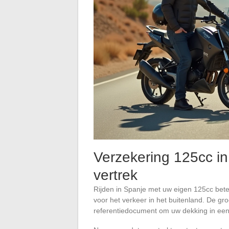
Verzekering 125cc in
vertrek
Rijden in Spanje met uw eigen 125cc bete
voor het verkeer in het buitenland. De groe
referentiedocument om uw dekking in een