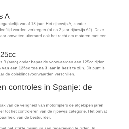
s A
egankelijk vanaf 18 jaar. Het rijbewijs A, zonder
eftijd worden verkregen (of na 2 jaar rijbewijs A2). Deze
aar omvatten uiteraard ook het recht om motoren met een
125cc
js B (auto) onder bepaalde voorwaarden een 125cc rijden.
 van een 125cc toe na 3 jaar in bezit te zijn.
Dit punt is
ar de opleidingsvoorwaarden verschillen.
 en controles in Spanje: de
k van de veiligheid van motorrijders de afgelopen jaren
ger tot het controleren van de rijbewijs categorie. Het omvat
htbaarheid van de bestuurder.
et het strikte minimum aan regelgeving te rijden. In