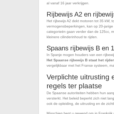
al vanaf 16 jaar verkrijgen.
Rijbewijs A2 en rijbewij
Het rijbewijs A2 dekt motoren tot 35 kW, to
vermogensbeperkingen, kan op 20-jarige le
categorieën gaan verder dan de 125cc, m
kleinere cilinderinhoud te rijden.
Spaans rijbewijs B en 
In Spanje mogen houders van een rijbewi
Het Spaanse rijbewijs B staat het rijden
vergelijkbaar met het Franse systeem, ma
Verplichte uitrusting
regels ter plaatse
De Spaanse autoriteiten hebben hun aanpa
versterkt. Het beleid beperkt zich niet lan
ook de opleiding, de uitrusting en de zic
Misschien bent u gewend om in Frankrijk m