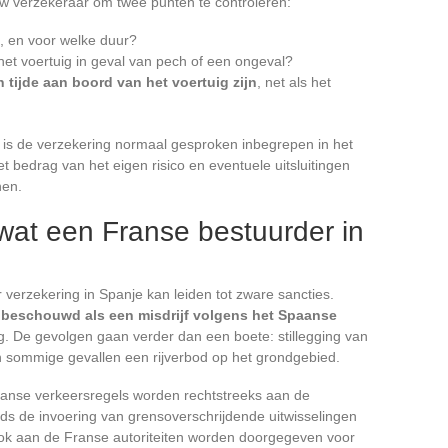
w verzekeraar om twee punten te controleren:
e, en voor welke duur?
het voertuig in geval van pech of een ongeval?
 tijde aan boord van het voertuig zijn
, net als het
, is de verzekering normaal gesproken inbegrepen in het
 bedrag van het eigen risico en eventuele uitsluitingen
nen.
wat een Franse bestuurder in
er verzekering in Spanje kan leiden tot zware sancties.
t beschouwd als een misdrijf volgens het Spaanse
ng. De gevolgen gaan verder dan een boete: stillegging van
in sommige gevallen een rijverbod op het grondgebied.
anse verkeersregels worden rechtstreeks aan de
s de invoering van grensoverschrijdende uitwisselingen
k aan de Franse autoriteiten worden doorgegeven voor