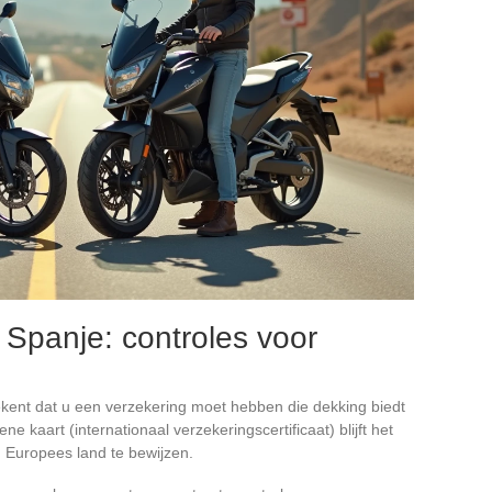
 Spanje: controles voor
kent dat u een verzekering moet hebben die dekking biedt
ne kaart (internationaal verzekeringscertificaat) blijft het
 Europees land te bewijzen.