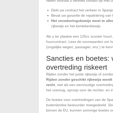
Neem voordat u vertrekt contact op met u
Dekt uw contract het verkeer in Spanj
Bevat uw garantie de repatriëring van 
Het verzekeringsbewijs moet te allen
rijbewijs en het kentekenbewijs.
Als u ter plaatse een 125cc scooter huurt
huurcontract. Lees de voorwaarden om het
(ongelijke wegen, passagier, enz.) te ken
Sancties en boetes: 
overtreding riskeert
Rijden zonder het juiste rijbewijs of zond
Rijden zonder geschikt rijbewijs word
recht
, niet als een eenvoudige overtredi
het voertuig, oproep voor de rechter, en 
De boetes voor overtredingen van de Spa
buitenlandse bestuurder meegedeeld. Sind
binnen de EU, kunnen sommige boetes oo