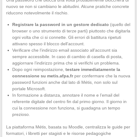
Una password che blocca una volta probabilmente bloccherà di
nuovo se non si cambiano le abitudini. Alcune pratiche concrete
riducono notevolmente il rischio.
Registrare la password in un gestore dedicato
(quello del
browser o uno strumento di terze parti) piuttosto che digitarla
ogni volta che ci si connette. Gli errori di battitura ripetuti
attivano spesso il blocco dell’account.
Verificare che l’indirizzo email associato all’account sia
sempre accessibile. In caso di cambio di casella di posta,
aggiornare l’indirizzo prima che si verifichi un problema.
Dopo ogni reimpostazione,
testare immediatamente la
connessione su metis.afpa.fr
per confermare che la nuova
password funzioni anche dal lato di Métis, non solo sul
portale Microsoft.
In formazione a distanza, annotare il nome e l’email del
referente digitale del centro fin dal primo giorno. Il giorno in
cui la connessione non funziona, si guadagna un tempo
prezioso.
La piattaforma Métis, basata su Moodle, centralizza le guide per
formatori, i libretti per stagisti e le risorse pedagogiche