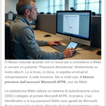
Il riflesso naturale quando non si riesce più a connettersi a Métis
è cercare un pulsante “Password dimenticata” direttamente su
metis.afpa.fr. Lo si trova, si clicca, si aspetta un’email di
reimpostazione. A volte funziona. Ma in molti casi,
il blocco
proviene dall’account Microsoft AFPA
, non da Métis.
La piattaforma Métis utilizza un sistema di autenticazione unica
(SSO) collegato al portale Microsoft AFPA. In pratica, il tuo
identificativo e la tua password Métis sono gestiti da Microsoft.
Se la password è scaduta, bloccata dopo diversi tentativi o non