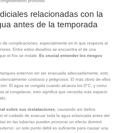
 congelamiento profundo.
iciales relacionadas con la
gua antes de la temporada
nto de complicaciones, especialmente en lo que respecta al
iores. Entre estos desafíos se encuentra el de una
e el frío se instale.
Es crucial entender los riesgos
 tanques externos sin ser evacuada adecuadamente, esto
tencialmente costosos y peligrosos. El más obvio de ellos
ción. El agua se congela cuando alcanza los 0°C, y como
ta al congelarse; esto significa que necesita más espacio
ido.
nal sobre sus instalaciones
, causando así daños
ado el cuidado de evacuar toda la agua estancada antes del
ietas en las tuberías pueden provocar un efecto dominó
externo: un solo punto débil es suficiente para causar una