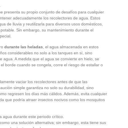
a
e presenta su propio conjunto de desafíos para cualquier
mantener adecuadamente los recolectores de agua. Estos
ua de lluvia y reutilizarla para diversos usos domésticos,
 potable. Sin embargo, su mantenimiento durante el
pecial.
ero
durante las heladas
, el agua almacenada en estos
os considerables no solo a los tanques en sí, sino
e agua. A medida que el agua se convierte en hielo, se
 el borde cuando se congela, corre el riesgo de estallar o
damente vaciar los recolectores antes de que las
ución simple garantiza no solo su durabilidad, sino
como regresen los días más cálidos. Además, evita cualquier
a que podría atraer insectos nocivos como los mosquitos
 agua durante este periodo crítico.
como una solución alternativa; sin embargo, esta tiene sus