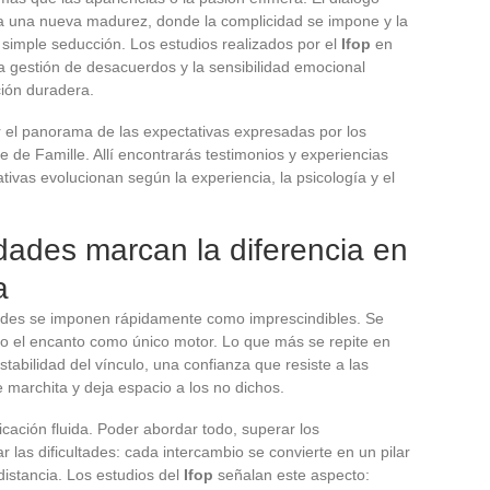
ela una nueva madurez, donde la complicidad se impone y la
simple seducción. Los estudios realizados por el
Ifop
en
la gestión de desacuerdos y la sensibilidad emocional
ción duradera.
r el panorama de las expectativas expresadas por los
e de Famille. Allí encontrarás testimonios y experiencias
vas evolucionan según la experiencia, la psicología y el
idades marcan la diferencia en
a
lidades se imponen rápidamente como imprescindibles. Se
l o el encanto como único motor. Lo que más se repite en
tabilidad del vínculo, una confianza que resiste a las
e marchita y deja espacio a los no dichos.
cación fluida. Poder abordar todo, superar los
r las dificultades: cada intercambio se convierte en un pilar
distancia. Los estudios del
Ifop
señalan este aspecto: