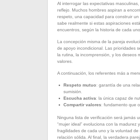
Al interrogar las expectativas masculina
reflejo. Muchos hombres aspiran a encontr
respeto, una capacidad para construir un
sabe realmente si estas aspiraciones están
encuentros, según la historia de cada uno
La concepción misma de la pareja evoluci
de apoyo incondicional. Las prioridades se
la rutina, la incomprensión, y los deseos
valores.
A continuación, los referentes más a m
Respeto mutuo
: garantía de una rel
sumisión.
Escucha activa
: la única capaz de nu
Compartir valores
: fundamento que ot
Ninguna lista de verificación será jamás 
“mujer ideal” evoluciona con la madurez y 
fragilidades de cada uno y la voluntad d
relación sólida. Al final, la verdadera par