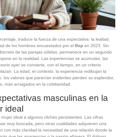
rcentaje, traduce la fuerza de una expectativa: la lealtad,
lidad de los hombres encuestados por el
Ifop
en 2023. Sin
iscreto de las parejas sólidas, permanece en un segundo
mpone en la realidad. Las experiencias se acumulan, las
orio ayer se convierte, con el tiempo, en un criterio
lazan. La edad, el contexto, la experiencia redibujan la
o, los valores que parecían evidentes pierden su esplendor,
s, más arraigados en la cotidianidad.
xpectativas masculinas en la
 ideal
 mujer ideal a algunos clichés persistentes. Las cifras
ase muy buscada, pero otras cualidades adquieren una
n con más claridad la necesidad de una relación donde la
ás que las apariencias o la pasión efímera. El diálogo