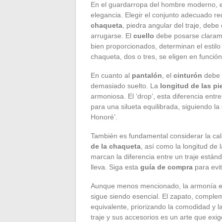
En el guardarropa del hombre moderno, 
elegancia. Elegir el conjunto adecuado r
chaqueta
, piedra angular del traje, debe
arrugarse. El
cuello
debe posarse clarame
bien proporcionados, determinan el estilo
chaqueta, dos o tres, se eligen en función
En cuanto al
pantalón
, el
cinturón
debe c
demasiado suelto. La
longitud de las pi
armoniosa. El ‘drop’, esta diferencia entr
para una silueta equilibrada, siguiendo la
Honoré’.
También es fundamental considerar la calid
de la chaqueta
, así como la longitud de 
marcan la diferencia entre un traje están
lleva. Siga esta
guía de compra
para evit
Aunque menos mencionado, la armonía e
sigue siendo esencial. El zapato, complem
equivalente, priorizando la comodidad y l
traje y sus accesorios es un arte que exig